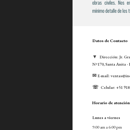
obras civiles
. Nos e
mínimo detalle de los 
Datos de Contacto
▼
Dirección: 
Jr. G
Nº170, Santa Anita -
✉
E-mail: 
ventas@in
☏
Celular: +51 
918
Horario de atención
Lunes a viernes 
9:00 am a 6:00 pm