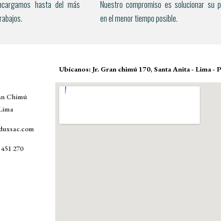
ncargamos hasta del más
Nuestro compromiso es solucionar su 
trabajos.
en el menor tiempo posible.
Ubícanos: Jr. Gran chimú 170, Santa Anita - Lima - 
ran Chimú 
 Lima
duxsac.com
 451 270