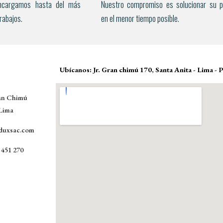
ncargamos hasta del más
Nuestro compromiso es solucionar su 
trabajos.
en el menor tiempo posible.
Ubícanos: Jr. Gran chimú 170, Santa Anita - Lima - 
ran Chimú 
 Lima
duxsac.com
 451 270