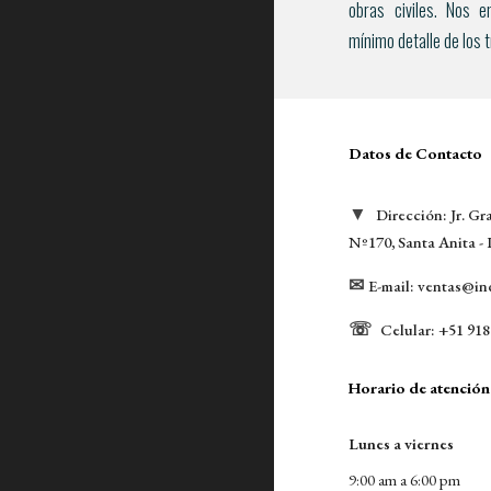
obras civiles
. Nos e
mínimo detalle de los 
Datos de Contacto
▼
Dirección: 
Jr. G
Nº170, Santa Anita -
✉
E-mail: 
ventas@in
☏
Celular: +51 
918
Horario de atención
Lunes a viernes 
9:00 am a 6:00 pm