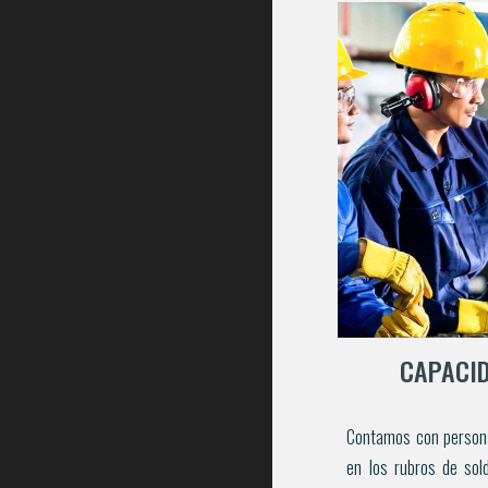
CAPACID
Contamos con
person
en los rubros de
sold